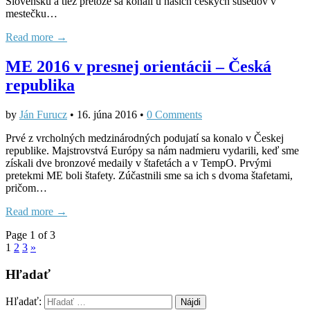
Slovensku a tiež pretože sa konali u našich českých susedov v
mestečku…
Read more →
ME 2016 v presnej orientácii – Česká
republika
by
Ján Furucz
•
16. júna 2016
•
0 Comments
Prvé z vrcholných medzinárodných podujatí sa konalo v Českej
republike. Majstrovstvá Európy sa nám nadmieru vydarili, keď sme
získali dve bronzové medaily v štafetách a v TempO. Prvými
pretekmi ME boli štafety. Zúčastnili sme sa ich s dvoma štafetami,
pričom…
Read more →
Page 1 of 3
1
2
3
»
Hľadať
Hľadať: