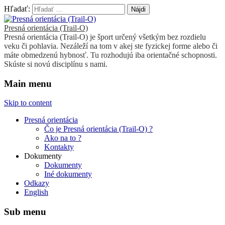
Hľadať:
Presná orientácia (Trail-O)
Presná orientácia (Trail-O) je šport určený všetkým bez rozdielu
veku či pohlavia. Nezáleží na tom v akej ste fyzickej forme alebo či
máte obmedzenú hybnosť. Tu rozhodujú iba orientačné schopnosti.
Skúste si novú disciplínu s nami.
Main menu
Skip to content
Presná orientácia
Čo je Presná orientácia (Trail-O) ?
Ako na to ?
Kontakty
Dokumenty
Dokumenty
Iné dokumenty
Odkazy
English
Sub menu