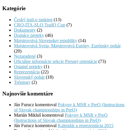
Kategórie
Český trail-o ranking
(13)
CRO-ITA-SLO TrailO Cup
(7)
Dokumenty
(2)
Domáce preteky
(46)
Majstrovstvá Slovenskej republiky
(14)
Majstrovstvá Sveta, Majstrovstvá Európy, Európsky pohár
(20)
Nezaradené
(3)
Oficiálne informácie sekcie Presnej orientácie
(73)
Ostatné preteky
(1)
Reprezentácia
(22)
Slovenský pohár
(18)
Tréningy
(2)
Najnovšie komentáre
Ján Furucz
komentoval
Pokyny k MSR v PreO (Instructions
of Slovak championships in PreO)
Marián Mikluš
komentoval
Pokyny k MSR v PreO
(Instructions of Slovak championships in PreO)
Ján Furucz
komentoval
Kalendár a reprezentácia 2015