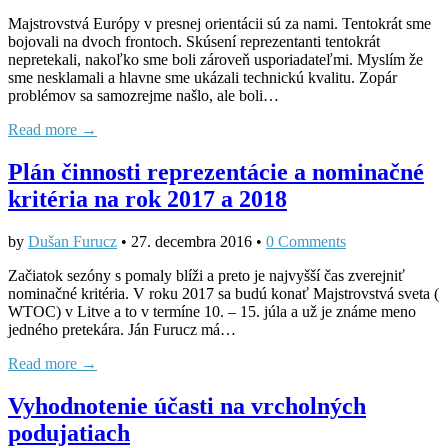
Majstrovstvá Európy v presnej orientácii sú za nami. Tentokrát sme
bojovali na dvoch frontoch. Skúsení reprezentanti tentokrát
nepretekali, nakoľko sme boli zároveň usporiadateľmi. Myslím že
sme nesklamali a hlavne sme ukázali technickú kvalitu. Zopár
problémov sa samozrejme našlo, ale boli…
Read more →
Plán činnosti reprezentácie a nominačné
kritéria na rok 2017 a 2018
by
Dušan Furucz
•
27. decembra 2016
•
0 Comments
Začiatok sezóny s pomaly blíži a preto je najvyšší čas zverejniť
nominačné kritéria. V roku 2017 sa budú konať Majstrovstvá sveta (
WTOC) v Litve a to v termíne 10. – 15. júla a už je známe meno
jedného pretekára. Ján Furucz má…
Read more →
Vyhodnotenie účasti na vrcholných
podujatiach