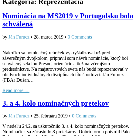
Kategória:
Reprezentácia
Nominácia na MS2019 v Portugalsku bola
schválená
by
Ján Furucz
•
28. marca 2019
•
0 Comments
Nakoľko sa nominačný rebríček vykryštalizoval už pred
záverečným dvojkolom, pripravil som návrh nominácie, ktorý bol
schválený sekciou Presnej orientácie a tiež na včerajšom
predsedníctve. Na majstrovstvách sveta nás budú reprezentovať v
obidvoch individuálnych disciplínach títo športovci: Ján Furucz
(FBA) Dušan…
Read more →
3. a 4. kolo nominačných pretekov
by
Ján Furucz
•
25. februára 2019
•
0 Comments
V nedeľu 24.2. sa uskutočnilo 3. a 4. kolo nominačných pretekov.
Nominačiek sa zúčastnilo 8 pretekárov. Dobrú formu potvrdil Palo