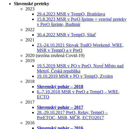
Slovenské preteky
2023
29.4.2023 MSR v TempO, Bratislava
15.8.2023 MSR v PreO šprinte + verejné preteky
v PreO šprinte, Budimír
2022
30.4.2022 MSR v TempO, Sliač
2021
23.-24.10.2021 Slovak TrailO Weekend, WRE,
MSR v TempO a v PreO
2020 (sezóna zrušená Covid-19)
2019
19.5.2019 MSR v PO v PreO, Nové Město nad
Metují, Česká republika
19.10.2019 MSR v PO v TempO, Zvolen
2018
Slovenský pohár – 2018
6.-7.10.2018 MSR v PreO a TempO – WRE,
ECTO
2017
Slovenský pohár – 2017
28.-29.10.2017 PreO, Relay, TempO –
PreETOC, MSR, MČR, ECTO2017
2016
Slovenský pohár – 2016