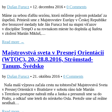
by
Dušan Furucz
•
12. decembra 2016
•
0 Comments
Máme za sebou ďalšiu sezónu, ktorú môžeme právom pokladať za
úspešnú. Priniesli sme z Majstrovstiev Európy v Českej Republike
dve bronzové medaily kde Ján Furucz bol na stupni víťazov
v disciplíne TempO a na rovnakom mieste ho doplnila aj štafeta
v zložení Marián Mikluš,…
Read more →
Majstrovstvá sveta v Presnej Orientácii
(WTOC), 20.‐28.8.2016, Strömstad-
Tanum, Švédsko
by
Dušan Furucz
•
21. októbra 2016
•
0 Comments
Naša malá výprava začala cestu na tohtoročné Majstrovstvá Sveta
v Presnej Orientácii v Bratislave v sobotu ráno kde Marián
s Terezkou postupne nabrali mňa a Janka a presunuli sme sa do
Prahy, a odkiaľ sme leteli do nórskeho Osla. Pretože sme už reálne
nestíhali…
Read more →