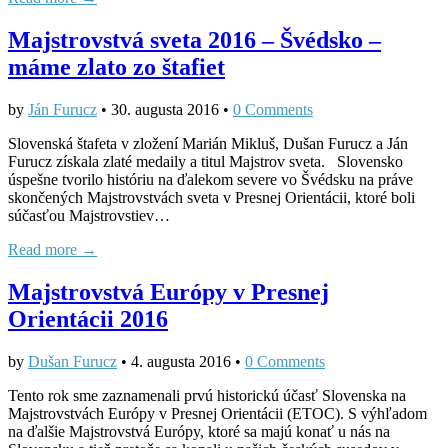
Majstrovstvá sveta 2016 – Švédsko –
máme zlato zo štafiet
by
Ján Furucz
•
30. augusta 2016
•
0 Comments
Slovenská štafeta v zložení Marián Mikluš, Dušan Furucz a Ján
Furucz získala zlaté medaily a titul Majstrov sveta. Slovensko
úspešne tvorilo históriu na ďalekom severe vo Švédsku na práve
skončených Majstrovstvách sveta v Presnej Orientácii, ktoré boli
súčasťou Majstrovstiev…
Read more →
Majstrovstvá Európy v Presnej
Orientácii 2016
by
Dušan Furucz
•
4. augusta 2016
•
0 Comments
Tento rok sme zaznamenali prvú historickú účasť Slovenska na
Majstrovstvách Európy v Presnej Orientácii (ETOC). S výhľadom
na ďalšie Majstrovstvá Európy, ktoré sa majú konať u nás na