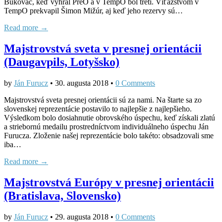
Bukovac, keď vyhral PreO a v TempO bol tretí. Víťazstvom v
TempO prekvapil Šimon Mižúr, aj keď jeho rezervy sú…
Read more →
Majstrovstvá sveta v presnej orientácii
(Daugavpils, Lotyšsko)
by
Ján Furucz
•
30. augusta 2018
•
0 Comments
Majstrovstvá sveta presnej orientácii sú za nami. Na štarte sa zo
slovenskej reprezentácie postavilo to najlepšie z najlepšieho.
Výsledkom bolo dosiahnutie obrovského úspechu, keď získali zlatú
a striebornú medailu prostredníctvom individuálneho úspechu Ján
Furucza. Zloženie našej reprezentácie bolo takéto: obsadzovali sme
iba…
Read more →
Majstrovstvá Európy v presnej orientácii
(Bratislava, Slovensko)
by
Ján Furucz
•
29. augusta 2018
•
0 Comments