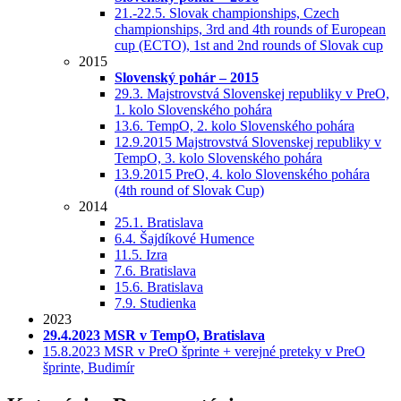
21.-22.5. Slovak championships, Czech
championships, 3rd and 4th rounds of European
cup (ECTO), 1st and 2nd rounds of Slovak cup
2015
Slovenský pohár – 2015
29.3. Majstrovstvá Slovenskej republiky v PreO,
1. kolo Slovenského pohára
13.6. TempO, 2. kolo Slovenského pohára
12.9.2015 Majstrovstvá Slovenskej republiky v
TempO, 3. kolo Slovenského pohára
13.9.2015 PreO, 4. kolo Slovenského pohára
(4th round of Slovak Cup)
2014
25.1. Bratislava
6.4. Šajdíkové Humence
11.5. Izra
7.6. Bratislava
15.6. Bratislava
7.9. Studienka
2023
29.4.2023 MSR v TempO, Bratislava
15.8.2023 MSR v PreO šprinte + verejné preteky v PreO
šprinte, Budimír