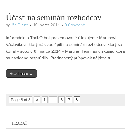
Účasť na seminári rozhodcov
by
Ján Furucz
•
10. marca 2014
•
0 Comments
Informácie o Trail-O boli prezentované (ďakujeme Martinovi
Václavikovi, ktorý nás zastúpil) na seminári rozhodcov, ktorý sa
konal v sobotu 8. marca 2014 v Martine. Teší nás diskusia, ktorá
sa následne rozprúdila. Prednesený príspevok nájdete tu.
Read more →
Page 8 of 8
«
1
…
6
7
8
HĽADAŤ