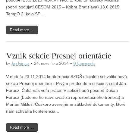
podobe: 29.3.2015 MSR v PreO, 1. kolo SP Borský Mikuláš
(popri podujatí CESOM 2015 – Kobra Bratislava) 13.6.2015
TempO 2. kolo SP…
Read more →
Vznik sekcie Presnej orientácie
by
Ján Furucz
•
24. novembra 2014
•
0 Comments
V nedeľu 23.11.2014 konferencia SZOŠ oficiálne schválila novú
sekciu Presnej orientácie. Prvým predsedom sekcie sa stal Ján
Furucz. Čaká nás veľa práce. V sekcii budú pôsobiť Dušan
Furucz (budeme ho navrhovať za reprezentačného trénera) a
Marián Mikluš. Čoskoro zverejníme základné dokumenty, ktoré
nám schválila konferencia,…
Read more →