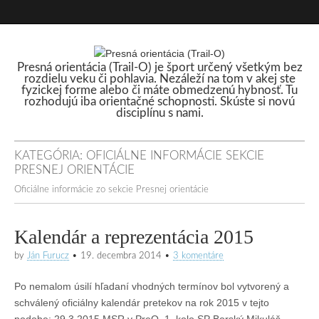
Presná orientácia (Trail-O) je šport určený všetkým bez
rozdielu veku či pohlavia. Nezáleží na tom v akej ste
Presná orientácia
fyzickej forme alebo či máte obmedzenú hybnosť. Tu
rozhodujú iba orientačné schopnosti. Skúste si novú
disciplínu s nami.
(Trail-O)
KATEGÓRIA:
OFICIÁLNE INFORMÁCIE SEKCIE
PRESNEJ ORIENTÁCIE
Oficiálne informácie zo sekcie Presnej orientácie
Kalendár a reprezentácia 2015
by
Ján Furucz
•
19. decembra 2014
•
3 komentáre
Po nemalom úsilí hľadaní vhodných termínov bol vytvorený a
schválený oficiálny kalendár pretekov na rok 2015 v tejto